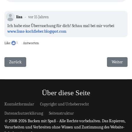
lisa
vor 15 Jahren
Ich habe eine Überraschung für dich! Schau mal bei mir vorbei
www.lisas-kochfieber.blogspot.com
Like
1
Antworten
Vorheriger Beitrag: Marzipankartoffeln
Nächster Be
Zurück
Weiter
Über diese Seite
Kontaktformular
Copyright und Urheberrecht
Datenschutzerklärung
Seitenstruktur
© 2008-2026 Backen mit Spaß - Alle Rechte vorbehalten. Das Kopieren,
Verarbeiten und Verbreiten ohne Wissen und Zustimmung des Website-