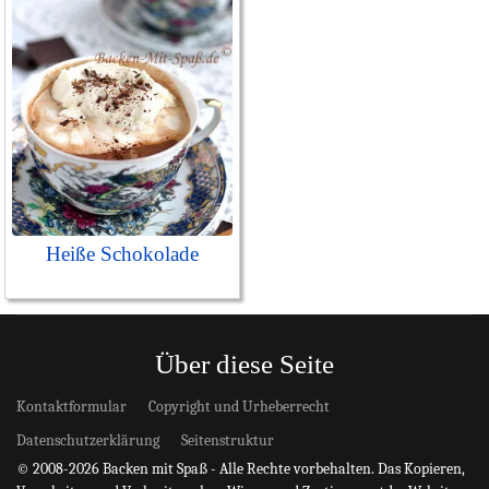
Heiße Schokolade
Über diese Seite
Kontaktformular
Copyright und Urheberrecht
Datenschutzerklärung
Seitenstruktur
© 2008-2026 Backen mit Spaß - Alle Rechte vorbehalten. Das Kopieren,