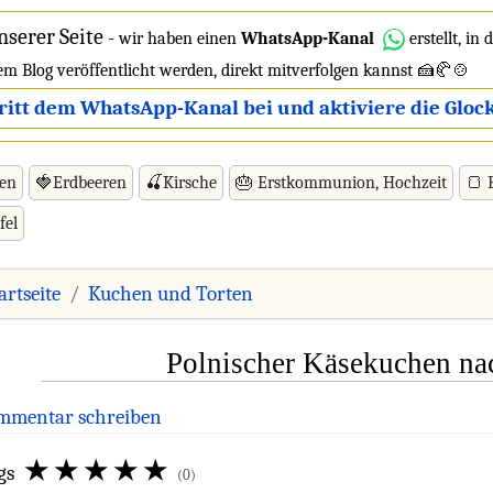
nserer Seite
-
wir haben einen
WhatsApp-Kanal
erstellt, in
dem Blog veröffentlicht werden, direkt mitverfolgen kannst 🍰🥐🍲
ritt dem WhatsApp-Kanal bei und aktiviere die Glock
ren
🍓Erdbeeren
🍒Kirsche
🎂 Erstkommunion, Hochzeit
🍞 
fel
artseite
Kuchen und Torten
Polnischer Käsekuchen na
mmentar schreiben
gs
(0)