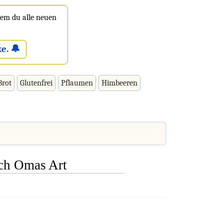
 dem du alle neuen
e. 🔔
Brot
Glutenfrei
Pflaumen
Himbeeren
ch Omas Art