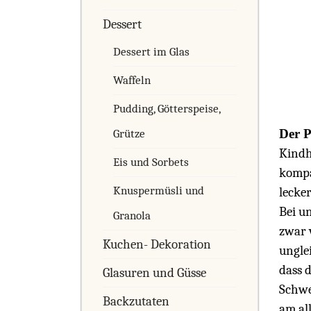
Dessert
Dessert im Glas
Waffeln
Pudding, Götterspeise,
Der P
Grütze
Kindh
Eis und Sorbets
kompa
Knuspermüsli und
lecker
Bei u
Granola
zwar 
Kuchen- Dekoration
ungle
dass 
Glasuren und Güsse
Schwe
Backzutaten
am al