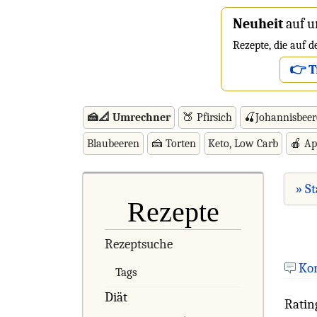
Neuheit
auf u
Rezepte, die auf 
👉 T
🍰📐 Umrechner
🍑 Pfirsich
🍒Johannisbee
Blaubeeren
🍰 Torten
Keto, Low Carb
🍎 Ap
» St
Rezepte
Rezeptsuche
Ko
Tags
Diät
Ratin