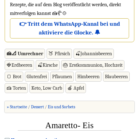
Rezepte, die auf dem Blog veröffentlicht werden, direkt
mitverfolgen kannst 🍰🥐🍲
👉 Tritt dem WhatsApp-Kanal bei und
aktiviere die Glocke. 🔔
🍰📐 Umrechner
🍑 Pfirsich
🍒Johannisbeeren
🍓Erdbeeren
🍒Kirsche
🎂 Erstkommunion, Hochzeit
🍞 Brot
Glutenfrei
Pflaumen
Himbeeren
Blaubeeren
🍰 Torten
Keto, Low Carb
🍎 Apfel
» Startseite
Dessert
Eis und Sorbets
Amaretto- Eis