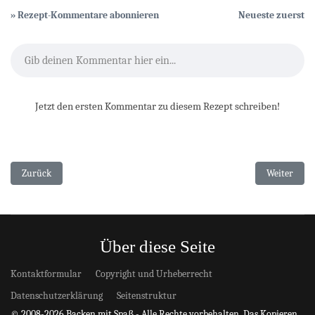
» Rezept-Kommentare abonnieren
Neueste zuerst
Gib deinen Kommentar hier ein...
Jetzt den ersten Kommentar zu diesem Rezept schreiben!
Vorheriger Beitrag: Kokos-Pralinen
Nächster Be
Zurück
Weiter
Über diese Seite
Kontaktformular
Copyright und Urheberrecht
Datenschutzerklärung
Seitenstruktur
© 2008-2026 Backen mit Spaß - Alle Rechte vorbehalten. Das Kopieren,