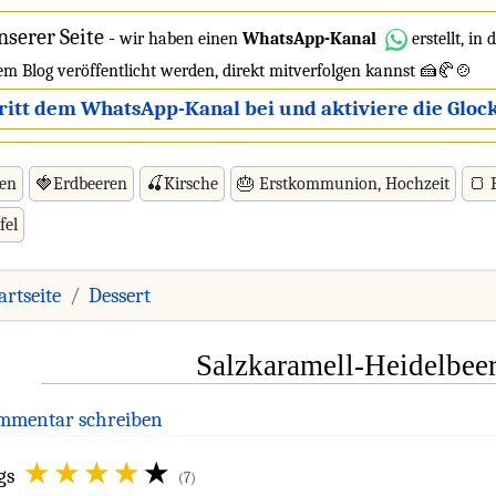
nserer Seite
-
wir haben einen
WhatsApp-Kanal
erstellt, in
dem Blog veröffentlicht werden, direkt mitverfolgen kannst 🍰🥐🍲
ritt dem WhatsApp-Kanal bei und aktiviere die Glock
ren
🍓Erdbeeren
🍒Kirsche
🎂 Erstkommunion, Hochzeit
🍞 
fel
artseite
Dessert
Salzkaramell-Heidelbee
mmentar schreiben
gs
(7)