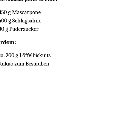
350 g Mascarpone
400 g Schlagsahne
30 g Puderzucker
rdem:
ca. 200 g Löffelbiskuits
Kakao zum Bestäuben