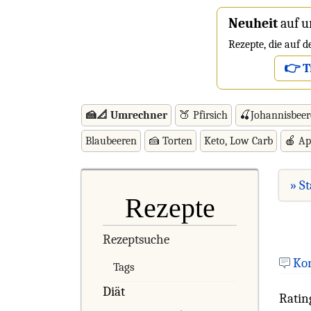
Neuheit
auf u
Rezepte, die auf 
👉 T
🍰📐 Umrechner
🍑 Pfirsich
🍒Johannisbee
Blaubeeren
🍰 Torten
Keto, Low Carb
🍎 Ap
» St
Rezepte
Rezeptsuche
Ko
Tags
Diät
Ratin