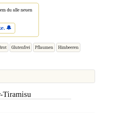
 dem du alle neuen
e. 🔔
Brot
Glutenfrei
Pflaumen
Himbeeren
r-Tiramisu