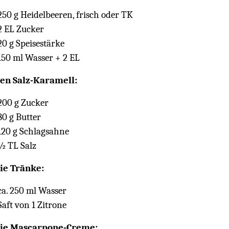
250 g Heidelbeeren, frisch oder TK
2 EL Zucker
20 g Speisestärke
150 ml Wasser + 2 EL
en Salz-Karamell:
200 g Zucker
80 g Butter
120 g Schlagsahne
½ TL Salz
ie Tränke:
ca. 250 ml Wasser
Saft von 1 Zitrone
die Mascarpone-Creme: