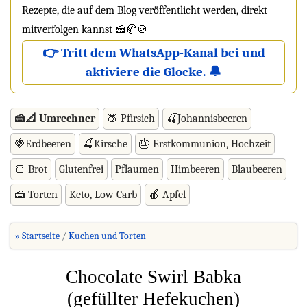
Rezepte, die auf dem Blog veröffentlicht werden, direkt
mitverfolgen kannst 🍰🥐🍲
👉 Tritt dem WhatsApp-Kanal bei und
aktiviere die Glocke. 🔔
🍰📐 Umrechner
🍑 Pfirsich
🍒Johannisbeeren
🍓Erdbeeren
🍒Kirsche
🎂 Erstkommunion, Hochzeit
🍞 Brot
Glutenfrei
Pflaumen
Himbeeren
Blaubeeren
🍰 Torten
Keto, Low Carb
🍎 Apfel
» Startseite
Kuchen und Torten
Chocolate Swirl Babka
(gefüllter Hefekuchen)