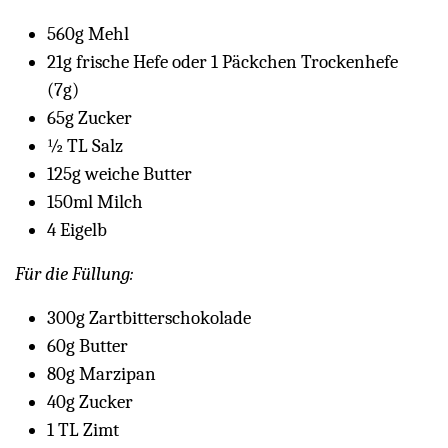
560g Mehl
21g frische Hefe oder 1 Päckchen Trockenhefe
(7g)
65g Zucker
½ TL Salz
125g weiche Butter
150ml Milch
4 Eigelb
Für die Füllung:
300g Zartbitterschokolade
60g Butter
80g Marzipan
40g Zucker
1 TL Zimt