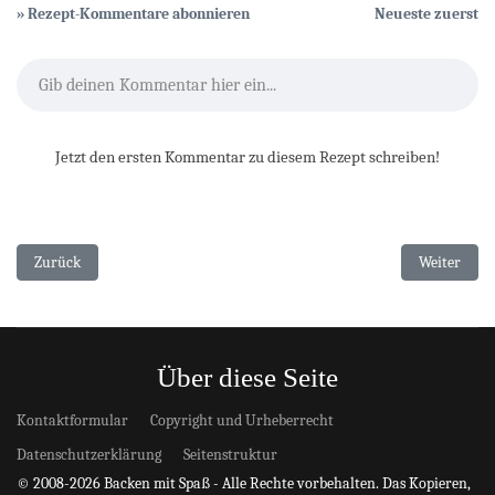
» Rezept-Kommentare abonnieren
Neueste zuerst
Gib deinen Kommentar hier ein...
Jetzt den ersten Kommentar zu diesem Rezept schreiben!
Vorheriger Beitrag: Schoko-Karamell-Torte mit karamellisierten Sonn
Nächster Be
Zurück
Weiter
Über diese Seite
Kontaktformular
Copyright und Urheberrecht
Datenschutzerklärung
Seitenstruktur
© 2008-2026 Backen mit Spaß - Alle Rechte vorbehalten. Das Kopieren,