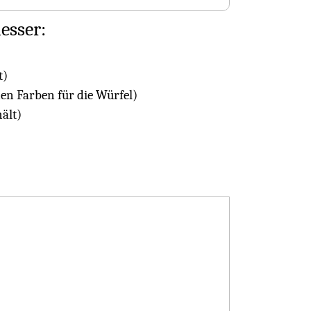
esser:
t)
nen Farben für die Würfel)
ält)