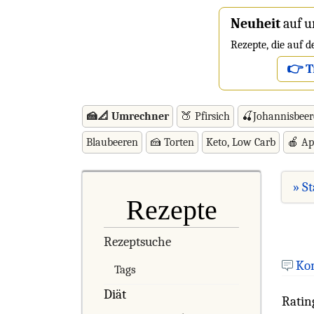
Neuheit
auf u
Rezepte, die auf 
👉 T
🍰📐 Umrechner
🍑 Pfirsich
🍒Johannisbee
Blaubeeren
🍰 Torten
Keto, Low Carb
🍎 Ap
» St
Rezepte
Rezeptsuche
Ko
Tags
Diät
Ratin