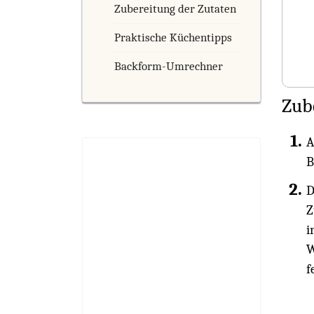
Zubereitung der Zutaten
Praktische Küchentipps
Backform-Umrechner
Zub
A
B
D
Z
i
W
f