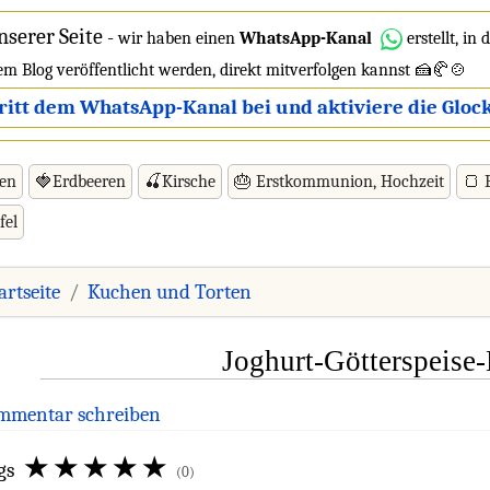
nserer Seite
-
wir haben einen
WhatsApp-Kanal
erstellt, in
dem Blog veröffentlicht werden, direkt mitverfolgen kannst 🍰🥐🍲
ritt dem WhatsApp-Kanal bei und aktiviere die Glock
ren
🍓Erdbeeren
🍒Kirsche
🎂 Erstkommunion, Hochzeit
🍞 
fel
artseite
Kuchen und Torten
Joghurt-Götterspeise
mmentar schreiben
gs
(0)