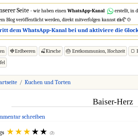
nserer Seite
-
wir haben einen
WhatsApp-Kanal
erstellt, in
dem Blog veröffentlicht werden, direkt mitverfolgen kannst 🍰🥐🍲
ritt dem WhatsApp-Kanal bei und aktiviere die Glock
ren
🍓Erdbeeren
🍒Kirsche
🎂 Erstkommunion, Hochzeit
🍞 
fel
artseite
Kuchen und Torten
Baiser-Herz
mmentar schreiben
gs
(2)