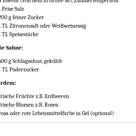
4 Eiweiß (von dem Ei Größe M), Zimmertemperatur
1 Prise Salz
200 g feiner Zucker
1 TL Zitronensaft oder Weißweinessig
1 TL Speisestärke
ie Sahne:
400 g Schlagsahne, gekühlt
1 TL Puderzucker
rdem:
frische Früchte z.B. Erdbeeren
frische Blumen z.B. Rosen
rosa oder rote Lebensmittelfarbe in Gel (optional)