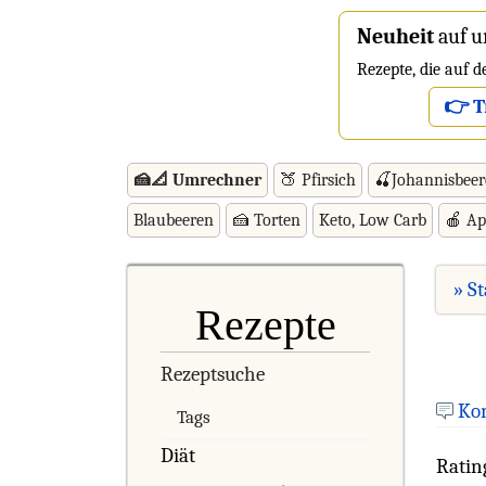
Neuheit
auf u
Rezepte, die auf 
👉 T
🍰📐 Umrechner
🍑 Pfirsich
🍒Johannisbee
Blaubeeren
🍰 Torten
Keto, Low Carb
🍎 Ap
» St
Rezepte
Rezeptsuche
Ko
Tags
Diät
Ratin