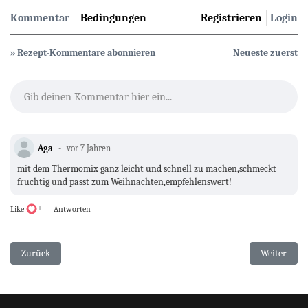
Kommentar
Bedingungen
Registrieren
Login
» Rezept-Kommentare abonnieren
Neueste zuerst
Gib deinen Kommentar hier ein...
Aga
vor 7 Jahren
mit dem Thermomix ganz leicht und schnell zu machen,schmeckt
fruchtig und passt zum Weihnachten,empfehlenswert!
Like
1
Antworten
Vorheriger Beitrag: Apfel- Biskuit- Kuchen mit Sahnecreme
Nächster Be
Zurück
Weiter