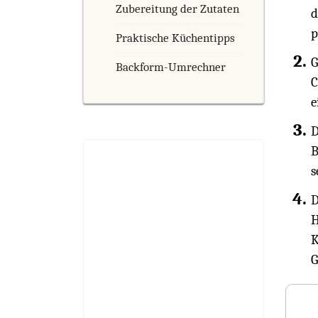
Zubereitung der Zutaten
d
p
Praktische Küchentipps
G
Backform-Umrechner
C
e
D
B
s
D
H
K
G