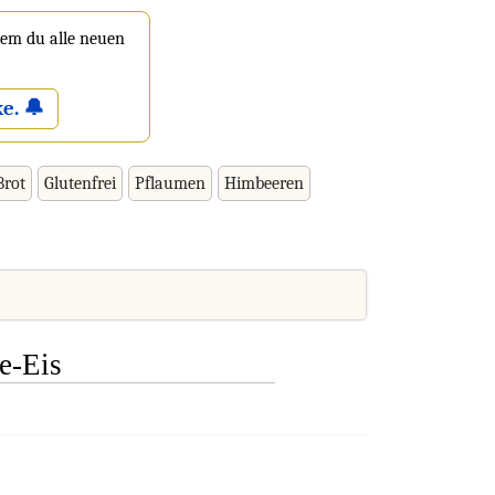
 dem du alle neuen
e. 🔔
Brot
Glutenfrei
Pflaumen
Himbeeren
e-Eis