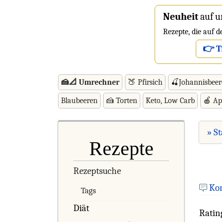
Neuheit
auf u
Rezepte, die auf 
👉 T
🍰📐 Umrechner
🍑 Pfirsich
🍒Johannisbee
Blaubeeren
🍰 Torten
Keto, Low Carb
🍎 Ap
» St
Rezepte
Rezeptsuche
Ko
Tags
Diät
Ratin