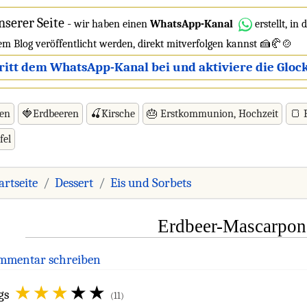
nserer Seite
-
wir haben einen
WhatsApp-Kanal
erstellt, in
dem Blog veröffentlicht werden, direkt mitverfolgen kannst 🍰🥐🍲
ritt dem WhatsApp-Kanal bei und aktiviere die Glock
ren
🍓Erdbeeren
🍒Kirsche
🎂 Erstkommunion, Hochzeit
🍞 
fel
artseite
Dessert
Eis und Sorbets
Erdbeer-Mascarpon
mmentar schreiben
gs
(11)